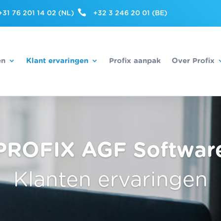

+31 76 201 14 02 (NL)
+32 3 246 20 01 (BE)
en
Klant ervaringen
Profix aanpak
Over Profix
PROFIX AGF Softwar
Klanten ervaringen