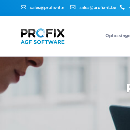



sales@profix-it.nl
sales@profix-it.be
Oplossing