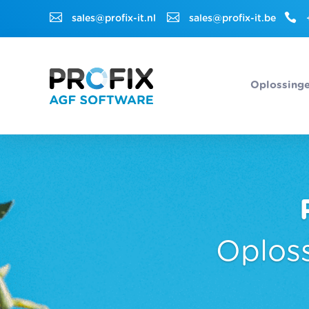



sales@profix-it.nl
sales@profix-it.be
Oplossing
Oploss