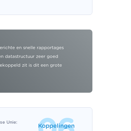
richte en snelle rapportages
n datastructuur zeer goed
koppeld zit is dit een grote
06
se Unie:
Koppelingen