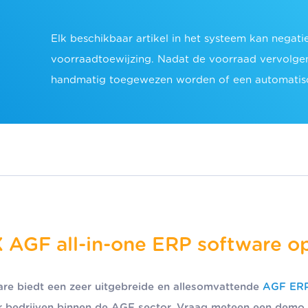
Elk beschikbaar artikel in het systeem kan negat
voorraadtoewijzing. Nadat de voorraad vervolgen
handmatig toegewezen worden of een automatisc
AGF all-in-one ERP software o
e biedt een zeer uitgebreide en allesomvattende
AGF ERP
r bedrijven binnen de AGF sector. Vraag meteen een demo 