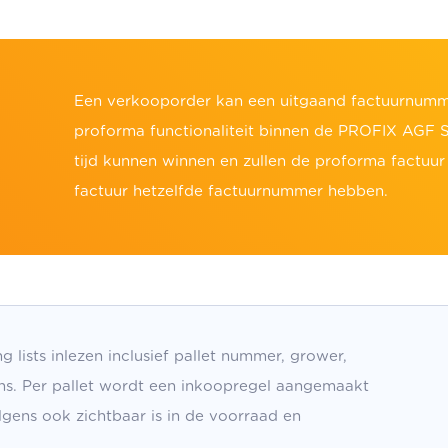
Een verkooporder kan een uitgaand factuurnumme
proforma functionaliteit binnen de PROFIX AGF S
tijd kunnen winnen en zullen de proforma factuur e
factuur hetzelfde factuurnummer hebben.
ists inlezen inclusief pallet nummer, grower,
s. Per pallet wordt een inkoopregel aangemaakt
gens ook zichtbaar is in de voorraad en