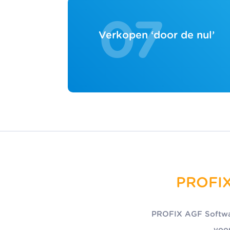
07
Verkopen
‘door de nul’
PROFIX 
PROFIX AGF Softwar
voo