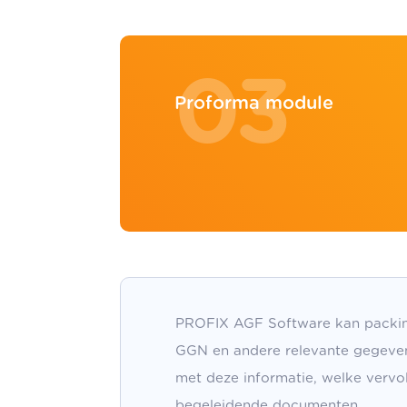
03
Proforma module
PROFIX AGF Software kan packing l
GGN en andere relevante gegeven
met deze informatie, welke vervol
begeleidende documenten.