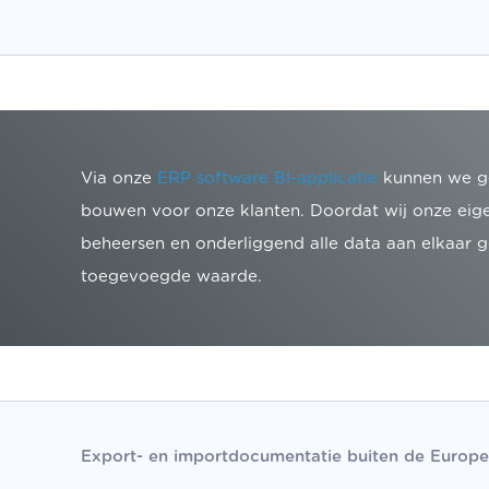
Via onze
ERP software BI-applicatie
kunnen we ge
bouwen voor onze klanten. Doordat wij onze eige
beheersen en onderliggend alle data aan elkaar ge
toegevoegde waarde.
Export- en importdocumentatie buiten de Europe