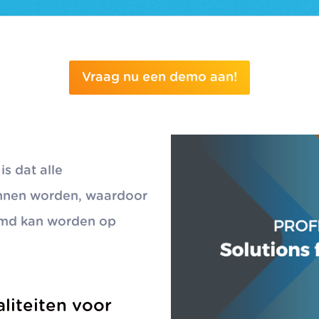
Vraag nu een demo aan!
s dat alle
unnen worden, waardoor
md kan worden op
liteiten voor