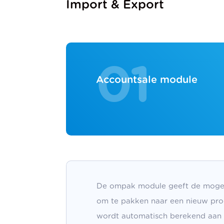
Import & Export
01
Accountsale module
De ompak module geeft de mogeli
om te pakken naar een nieuw prod
wordt automatisch berekend aan 