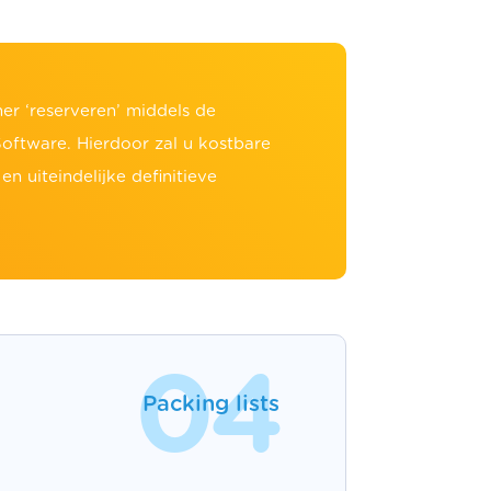
r ‘reserveren’ middels de
oftware. Hierdoor zal u kostbare
n uiteindelijke definitieve
04
Packing lists