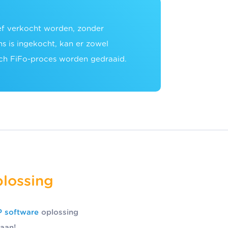
ief verkocht worden, zonder
s is ingekocht, kan er zowel
h FiFo-proces worden gedraaid.
plossing
 software
oplossing
aan!