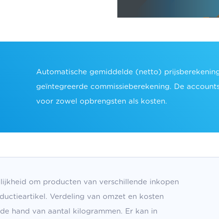
Automatische gemiddelde (netto) prijsberekening
geïntegreerde commissieberekening. De accountsa
voor zowel opbrengsten als kosten.
jkheid om producten van verschillende inkopen
uctieartikel. Verdeling van omzet en kosten
de hand van aantal kilogrammen. Er kan in