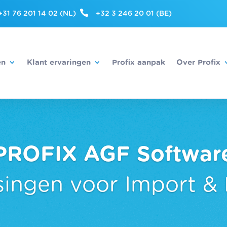

+31 76 201 14 02 (NL)
+32 3 246 20 01 (BE)
en
Klant ervaringen
Profix aanpak
Over Profix
PROFIX AGF Softwar
ingen voor Import &