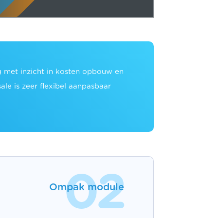
 met inzicht in kosten opbouw en
le is zeer flexibel aanpasbaar
02
Ompak module